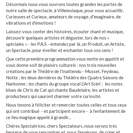
Désormais nous vous ouvrons toutes grandes les portes de
notre salle de spectacle, à Villemolaque, pour vous accueillir,
Curieuses et Curieux, amateurs de voyage, d’imaginaire, de
vibrations et d’émotions !
Laissez-vous conter des histoires, écouter chant et musique,
découvrir quelques artistes et déguster, lors de nos «
spéciales » - les P.A.S - entendez par là, un Produit, un Artiste,
un Spectacle, pour éveiller et enchanter tous vos sens !
Que cette première programmation vous mette en appétit et
vous donne soif de plaisirs culturels : nos trois nouvelles
créations par le Théâtre de l’Inattendu - Musset, Feydeau,
Notte ; les deux dernières du Théâtre des Quatre Saisons de
Narbonne ; les chants du groupe vocal L’Art Scèn’ ; les notes
blues de Chris de Cat qui chante Baudelaire, les artistes et
producteurs qui sauront charmer votre curiosité.
Nous tenons à féliciter et remercier toutes celles et tous ceux
qui ont contribué - et participent encore - à l’enfantement de
ce lieu magique appelé à grandir...
Chères Spectatrices, chers Spectateurs, nous serons très
heureux de vous rencontrer et, nous l’espérons, de créer et